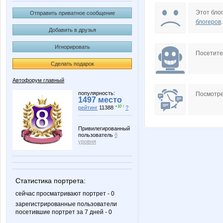
BlondinkaNN
BooBo
Этот блог
Отправить приватное сообщение
блогеров
.
Добавить в друзья
Игнорировать
Keridwen
Lelekk
Посетит
Сделать подарок
Автофорум главный
Nice-looking
Oblom o
популярность:
Посмотре
1497 место
+10 ↑
рейтинг
11388
?
Привилегированный
пользователь
8
anna-latakene
arividerch
уровня
Статистика портрета:
lusa
partorg
сейчас просматривают портрет - 0
зарегистрированные пользователи
посетившие портрет за 7 дней - 0