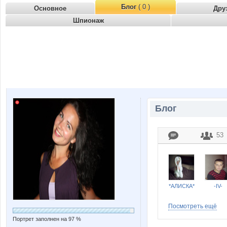
Блог
( 0 )
Основное
Дру
Шпионаж
Блог
53
*АЛИСКА*
-IV-
Посмотреть ещё
Портрет заполнен на 97 %