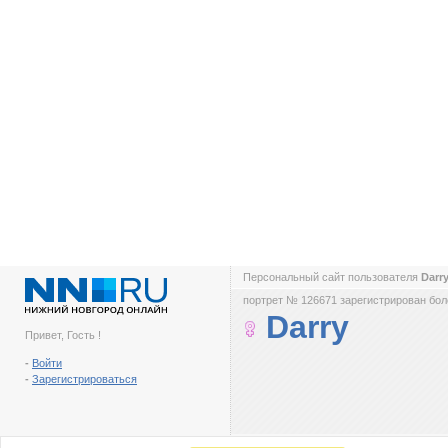
Персональный сайт пользователя
Darr
портрет № 126671 зарегистрирован боле
Darry
Привет, Гость !
-
Войти
-
Зарегистрироваться