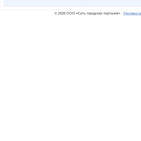
морковкИ
Фея Др
© 2026 ООО «Сеть городских порталов» ·
Реклама н
М@львина
Макс 3
Симптом Синдрома
Тём@