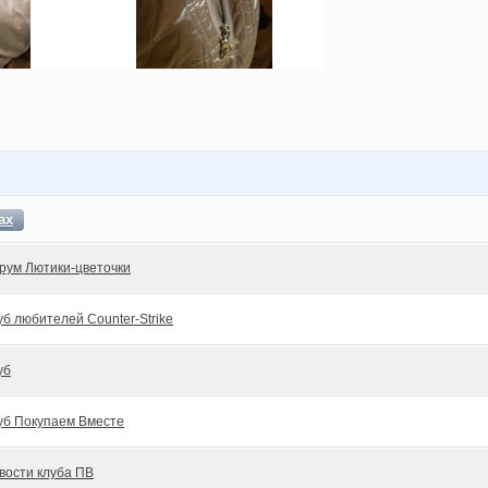
ах
рум Лютики-цветочки
уб любителей Counter-Strike
уб
уб Покупаем Вместе
вости клуба ПВ