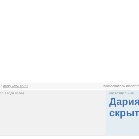
y
:
darry.www.nn.ru
пользователь имеет 
е 1 года назад
настоящее имя:
Дария
скрыт