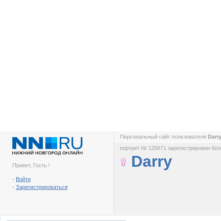
Персональный сайт пользователя
Darr
портрет № 126671 зарегистрирован боле
Darry
Привет, Гость !
-
Войти
-
Зарегистрироваться