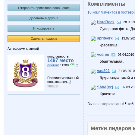
Комплименты
Отправить приватное сообщение
10 комплиментов в гостевой
Добавить в друзья
HardRock
28.09.2
Игнорировать
Суперская фотка Да
spriteork
13.07.20
Сделать подарок
красавица!
Автофорум главный
vodrog
06.04.2010 
популярность:
1497 место
обаятельная..
+10 ↑
рейтинг
11388
?
vas202
21.03.2010
будь всегда такой и
Привилегированный
пользователь
8
уровня
SAVA[xz]
02.03.20
Красотка!
Вы не авторизованы! Чтоб
Метки лидеров