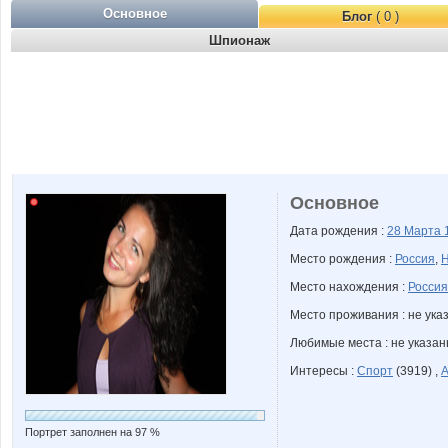
Основное
Блог
( 0 )
Шпионаж
Основное
Дата рождения :
28 Марта
Место рождения :
Россия
,
Н
Место нахождения :
Россия
Место проживания : не ука
Любимые места : не указа
Интересы :
Спорт
(3919) ,
А
Портрет заполнен на 97 %