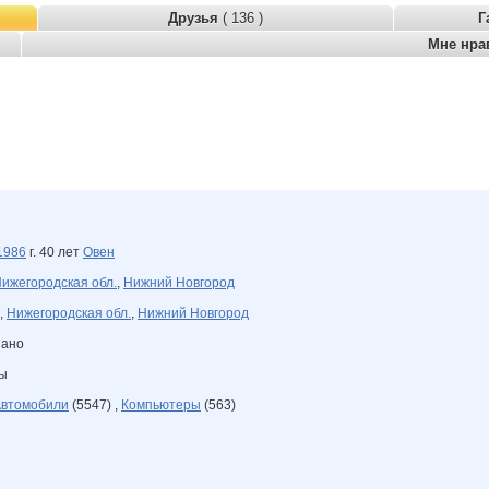
Друзья
( 136 )
Г
Мне нра
1986
г. 40 лет
Овен
ижегородская обл.
,
Нижний Новгород
,
Нижегородская обл.
,
Нижний Новгород
зано
ны
втомобили
(5547) ,
Компьютеры
(563)