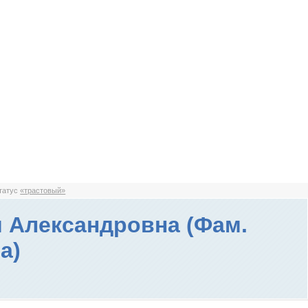
статус
«трастовый»
 Александровна (Фам.
а)